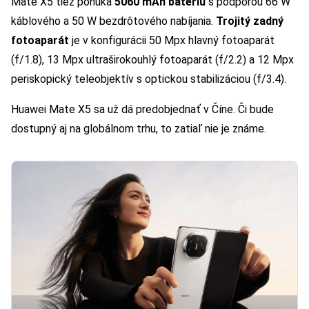
Mate X5 tiež ponúka
5060 mAh batériu
s podporou 66 W
káblového a 50 W bezdrôtového nabíjania.
Trojitý zadný
fotoaparát
je v konfigurácii 50 Mpx hlavný fotoaparát
(f/1.8), 13 Mpx ultraširokouhlý fotoaparát (f/2.2) a 12 Mpx
periskopický teleobjektív s optickou stabilizáciou (f/3.4).
Huawei Mate X5 sa už dá predobjednať v Číne. Či bude
dostupný aj na globálnom trhu, to zatiaľ nie je známe.