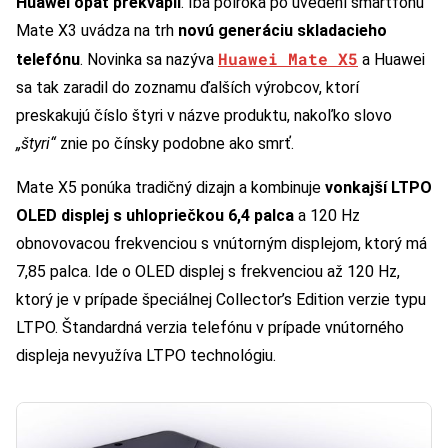
Huawei opäť prekvapil
. Iba polroka po uvedení smartfónu
Mate X3 uvádza na trh
novú generáciu skladacieho
Huawei Mate X5
telefónu
. Novinka sa nazýva
a Huawei
sa tak zaradil do zoznamu ďalších výrobcov, ktorí
preskakujú číslo štyri v názve produktu, nakoľko slovo
„štyri“
znie po čínsky podobne ako smrť.
Mate X5 ponúka tradičný dizajn a kombinuje
vonkajší LTPO
OLED displej s uhlopriečkou 6,4 palca
a 120 Hz
obnovovacou frekvenciou s vnútorným displejom, ktorý má
7,85 palca. Ide o OLED displej s frekvenciou až 120 Hz,
ktorý je v prípade špeciálnej Collector’s Edition verzie typu
LTPO. Štandardná verzia telefónu v prípade vnútorného
displeja nevyužíva LTPO technológiu.