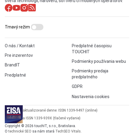
sveta technológií, hardvéru, softvéru či mobilných operátorov.
Tmavý režim
O nás / Kontakt
Predplatné časopisu
TOUCHIT
Pre inzerentov
Podmienky používania webu
BrandIT
Podmienky predaja
Predplatné
predplatného
GDPR
Nastavenia cookies
aktualizované denne: ISSN 1339-9497 (online)
a ISSN 1339-939X (tlačené vydanie)
Copyright © 2026 touchIT, s.r.o., Bratislava.
O
technické SEO
sa nám stará
TechSEO Vitals
.