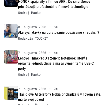
HONOR spája sily s firmou ARRI: Do smartfónov
prichádzajú profesionálne filmové technológie
Ondrej Macko
8. augusta 2026
•
5m
Aké vychytávky na upratovanie používame v redakcii?
Redakcia TOUCHIT
7. augusta 2026
•
4m
Lenovo ThinkPad X1 2-in-1: Notebook, ktorý si
opravíte jednoduchšie a má aj vymeniteľné USB-C
porty
Ondrej Macko
7. augusta 2026
•
2m
Tlačidlové AI telefóny Nokia prichádzajú v novom šate,
má to svoj dôvod