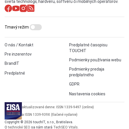
sveta technológií, hardvéru, softvéru či mobilných operátorov.
Tmavý režim
O nás / Kontakt
Predplatné časopisu
TOUCHIT
Pre inzerentov
Podmienky používania webu
BrandIT
Podmienky predaja
Predplatné
predplatného
GDPR
Nastavenia cookies
aktualizované denne: ISSN 1339-9497 (online)
a ISSN 1339-939X (tlačené vydanie)
Copyright © 2026 touchIT, s.r.o., Bratislava.
O
technické SEO
sa nám stará
TechSEO Vitals
.