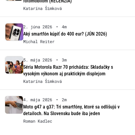
fotomobilom (RECENZIA)
Katarína Šimková
2. júna 2026
•
4m
Aký smartfón kúpiť do 400 eur? (JÚN 2026)
Michal Reiter
5. mája 2026
•
3m
Séria Motorola Razr 70 prichádza: Skladačky s
vysokým výkonom aj praktickým displejom
Katarína Šimková
4. mája 2026
•
2m
Moto g47 a g37: Tri smartfóny, ktoré sa odlišujú v
detailoch. Na Slovensku bude iba jeden
Roman Kadlec