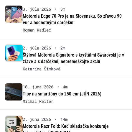
3. júla 2026
•
3m
Motorola Edge 70 Pro je na Slovensku. So zľavou 90
eur a hodnotnými darčekmi
Roman Kadlec
2. júla 2026
•
2m
Štýlová Motorola Signature s kryštálmi Swarovski je v
zľave a s darčekmi, nepremeškajte akciu
Katarína Šimková
10. júna 2026
•
4m
Tipy na smartfóny do 250 eur (JÚN 2026)
Michal Reiter
2. júna 2026
•
14m
Motorola Razr Fold: Keď skladačka konkuruje