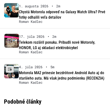
1. augusta 2026
•
2m
Chystá Motorola odpoveď na Galaxy Watch Ultra? Prvé
fotky odhalili veľa detailov
Roman Kadlec
17. júla 2026
•
2m
Telekom rozšíril ponuku. Pribudli nové Motoroly,
HONOR, LG aj skladací elektrobicykel
Roman Kadlec
4. júla 2026
•
5m
Motorola MA2 prinesie bezdrôtové Android Auto aj do
staršieho auta. Má však jednu podmienku (RECENZIA)
Roman Kadlec
Podobné články