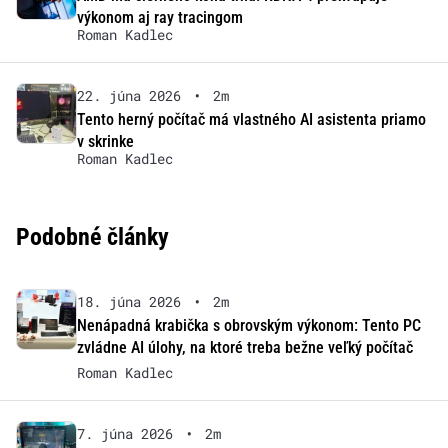
výkonom aj ray tracingom
Roman Kadlec
22. júna 2026
•
2m
Tento herný počítač má vlastného AI asistenta priamo
v skrinke
Roman Kadlec
Podobné články
18. júna 2026
•
2m
Nenápadná krabička s obrovským výkonom: Tento PC
zvládne AI úlohy, na ktoré treba bežne veľký počítač
Roman Kadlec
7. júna 2026
•
2m