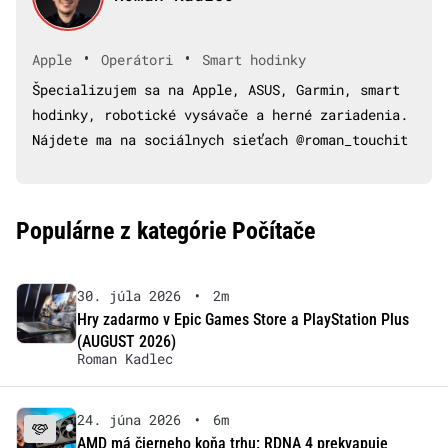
•
•
Apple
Operátori
Smart hodinky
Špecializujem sa na Apple, ASUS, Garmin, smart
hodinky, robotické vysávače a herné zariadenia.
Nájdete ma na sociálnych sieťach @roman_touchit
Populárne z kategórie Počítače
30. júla 2026
•
2m
Hry zadarmo v Epic Games Store a PlayStation Plus
(AUGUST 2026)
Roman Kadlec
24. júna 2026
•
6m
AMD má čierneho koňa trhu: RDNA 4 prekvapuje