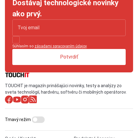
Dostávaj technologické novinky
ako prvý.
Súhlasím so
zásadami spracovaním údajov
.
Potvrdiť
TOUCHIT je magazín prinášajúci novinky, testy a analýzy zo
sveta technológií, hardvéru, softvéru či mobilných operátorov.
Tmavý režim