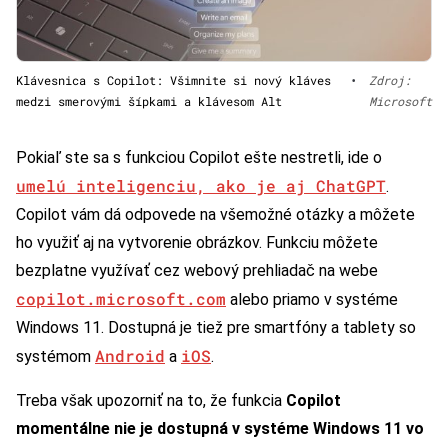
Klávesnica s Copilot: Všimnite si nový kláves
•
Zdroj:
medzi smerovými šípkami a klávesom Alt
Microsoft
Pokiaľ ste sa s funkciou Copilot ešte nestretli, ide o
umelú inteligenciu, ako je aj ChatGPT
.
Copilot vám dá odpovede na všemožné otázky a môžete
ho využiť aj na vytvorenie obrázkov. Funkciu môžete
bezplatne využívať cez webový prehliadač na webe
copilot.microsoft.com
alebo priamo v systéme
Windows 11. Dostupná je tiež pre smartfóny a tablety so
Android
iOS
systémom
a
.
Treba však upozorniť na to, že funkcia
Copilot
momentálne nie je dostupná v systéme Windows 11 vo