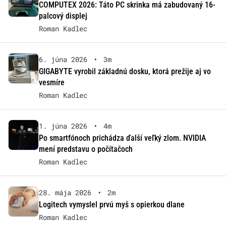
COMPUTEX 2026: Táto PC skrinka má zabudovaný 16-
palcový displej
Roman Kadlec
6. júna 2026
•
3m
GIGABYTE vyrobil základnú dosku, ktorá prežije aj vo
vesmíre
Roman Kadlec
1. júna 2026
•
4m
Po smartfónoch prichádza ďalší veľký zlom. NVIDIA
mení predstavu o počítačoch
Roman Kadlec
28. mája 2026
•
2m
Logitech vymyslel prvú myš s opierkou dlane
Roman Kadlec