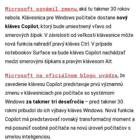
Microsoft oznámil zmenu
, aká tu takmer 30 rokov
nebola. Klávesnica pre Windows počítače dostane
nový
kláves Copilot
, ktorý bude umiestnený vľavo od
smerových šípok. V závislosti od veľkosti klávesnice môže
nová funkcia nahradiť pravý kláves Ctrl. V prípade
notebookov Surface sa bude kláves Copilot nachádzať
medzi smerovými šípkami a pravým klávesom Alt.
Microsoft na oficiálnom blogu uvádza
, že
zavedenie klávesu Copilot predstavuje prvú významnú
zmenu v klávesniciach pre počítače so systémom
Windows
za takmer tri desaťročia
– pred takmer 30
rokmi pribudol do ich výbavy kláves Windows. Nová funkcia
Copilot má predstavovať rovnaký transformačný moment a
má posunúť osobné počítače na novú úroveň počítačov s
umelou inteligenciou.