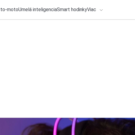
uto-moto
Umelá inteligencia
Smart hodinky
Viac
HLO BY VÁS ZAUJÍMAŤ
Recenzia
lačové správy
31. júla 2026
•
4m
Honda CB500 Hornet
ADÁVANIA
jednoduchším
Zadajte frázu pre vyhľadanie
Ondrej Macko