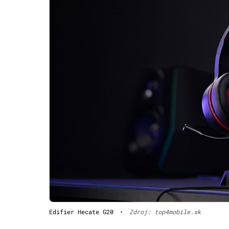
Edifier Hecate G20
•
Zdroj: top4mobile.sk