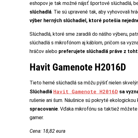
eshopov je tak možné nájsť športové slúchadlá, b
slúchadlá
. Tie sú upravené tak, aby vyhovovali hráč
výber herných slúchadiel, ktoré potešia nejed
Slúchadlá, ktoré sme zaradili do nášho výberu, pa
slúchadlá s mikrofónom aj káblom, pričom sa vyzna
hráčov alebo
preferujete slúchadlá práve z to
Havit Gamenote H2016D
Tieto herné slúchadlá sa môžu pýšiť nielen skvelý
Havit Gamenote H2016D
Slúchadlá
sa vyzna
rušenie ani šum. Náušnice sú pokryté ekologickou k
spracovanie
. Vďaka mikrofónu sa taktiež môžete
gamer.
Cena: 18,82 eura