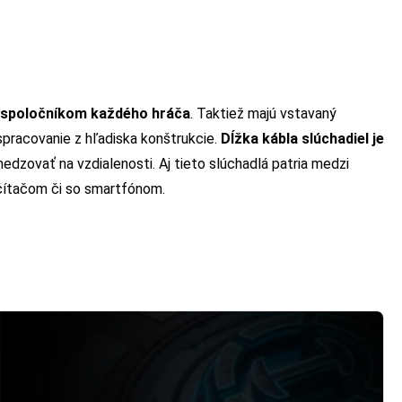
 spoločníkom každého hráča
. Taktiež majú vstavaný
spracovanie z hľadiska konštrukcie.
Dĺžka kábla slúchadiel je
edzovať na vzdialenosti. Aj tieto slúchadlá patria medzi
počítačom či so smartfónom.