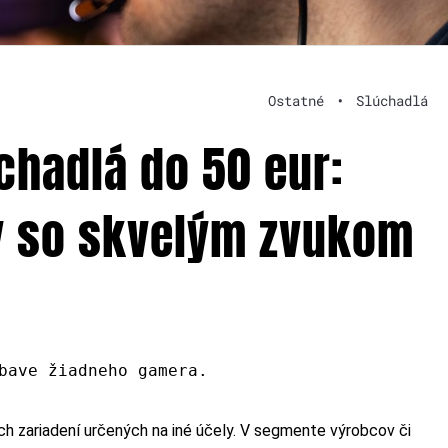
Ostatné
•
Slúchadlá
chadlá do 50 eur:
y so skvelým zvukom
bave žiadneho gamera.
h zariadení určených na iné účely. V segmente výrobcov či