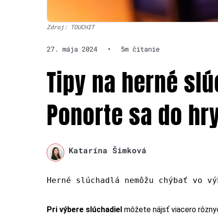
Zdroj: TOUCHIT
27. mája 2024
•
5m čítanie
Tipy na herné slú
Ponorte sa do hr
Katarína Šimková
Herné slúchadlá nemôžu chýbať vo vý
Pri výbere slúchadiel
môžete nájsť viacero rôznyc