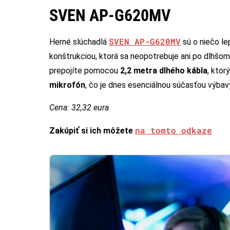
SVEN AP-G620MV
SVEN AP-G620MV
Herné slúchadlá
sú o niečo le
konštrukciou, ktorá sa neopotrebuje ani po dlhšo
prepojíte pomocou
2,2 metra dlhého kábla
, kto
mikrofón
, čo je dnes esenciálnou súčasťou výba
Cena: 32,32 eura
na tomto odkaze
Zakúpiť si ich môžete