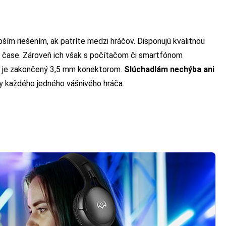
pším riešením, ak patríte medzi hráčov. Disponujú kvalitnou
m čase. Zároveň ich však s počítačom či smartfónom
rý je zakončený 3,5 mm konektorom.
Slúchadlám nechýba ani
vy každého jedného vášnivého hráča.