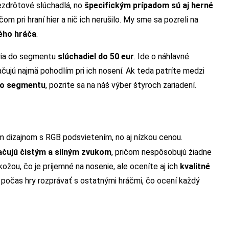
ezdrôtové slúchadlá, no
špecifickým prípadom sú aj herné
om pri hraní hier a nič ich nerušilo. My sme sa pozreli na
ného hráča
.
tria do segmentu
slúchadiel do 50 eur
. Ide o náhlavné
čujú najmä pohodlím pri ich nosení. Ak teda patríte medzi
hto segmentu
, pozrite sa na náš výber štyroch zariadení.
m dizajnom s RGB podsvietením, no aj nízkou cenou.
čujú čistým a silným zvukom
, pričom nespôsobujú žiadne
ožou, čo je príjemné na nosenie, ale oceníte aj ich
kvalitné
 počas hry rozprávať s ostatnými hráčmi, čo ocení každý