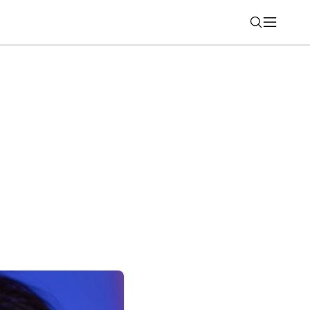
Nájsť
 2026: Motorka, ktorá robí jazdenie