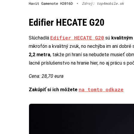
Havit Gamenote H2016D
•
Zdroj: top4mobile.sk
Edifier HECATE G20
Edifier HECATE G20
Slúchadlá
sú
kvalitným
mikrofón a kvalitný zvuk, no nechýba im ani dobré 
2,2 metra
, takže pri hraní sa nebudete musieť obm
lacné príslušenstvo na hranie hier, no aj prácu s 
Cena: 28,70 eura
na tomto odkaze
Zakúpiť si ich môžete